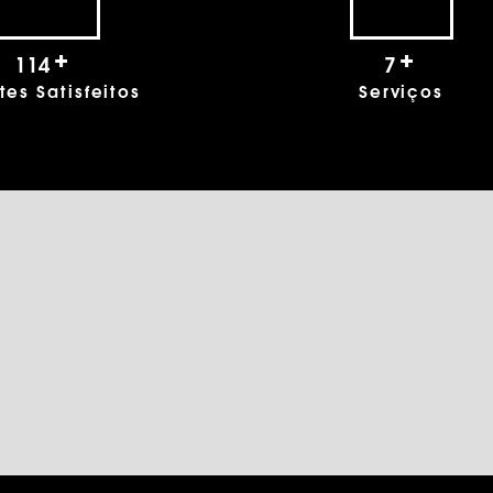
+
+
151
9
tes Satisfeitos
Serviços